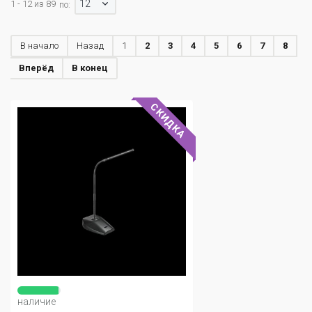
12
1 - 12 из 89
по:
В начало
Назад
1
2
3
4
5
6
7
8
Вперёд
В конец
СКИДКА
наличие