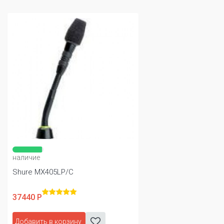
наличие
Shure MX405LP/C
37440 Р
Добавить в корзину