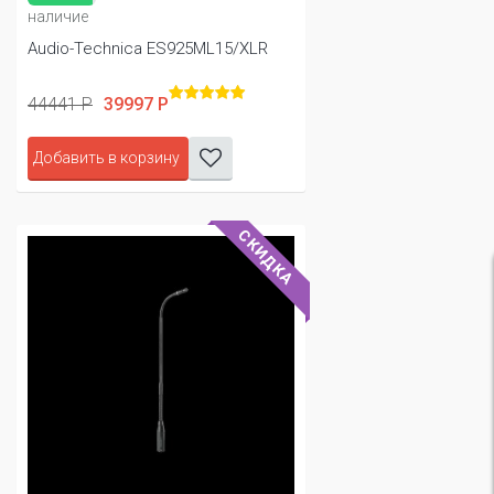
наличие
Audio-Technica ES925ML15/XLR
44441 Р
39997 Р
Добавить в корзину
СКИДКА