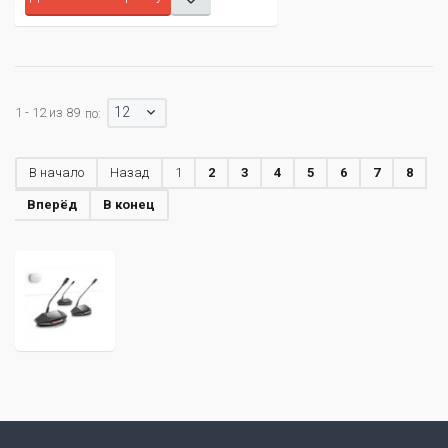
12
1 - 12 из 89
по:
В начало
Назад
1
2
3
4
5
6
7
8
Вперёд
В конец