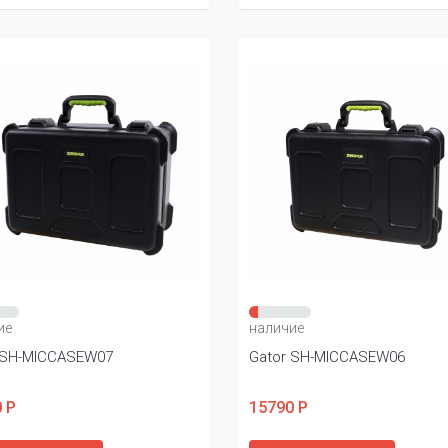
ие
наличие
 SH-MICCASEW07
Gator SH-MICCASEW06
 Р
15790 Р