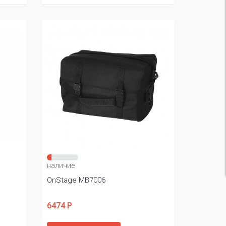
наличие
OnStage MB7006
6474 Р