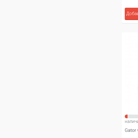
Добав
налич
Gator