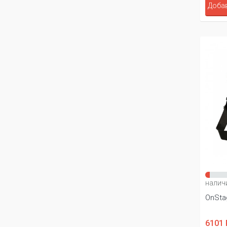
Добав
налич
OnSta
6101 