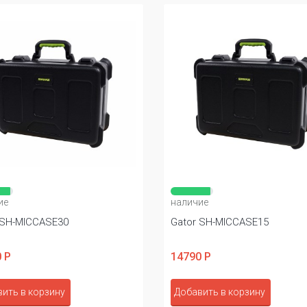
ие
наличие
 SH-MICCASE30
Gator SH-MICCASE15
 Р
14790 Р
ить в корзину
Добавить в корзину