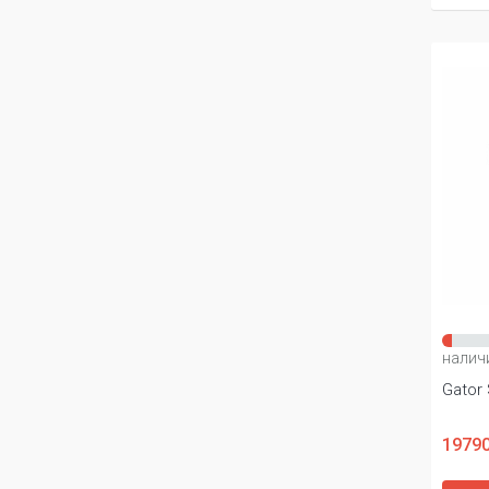
налич
Gator
19790