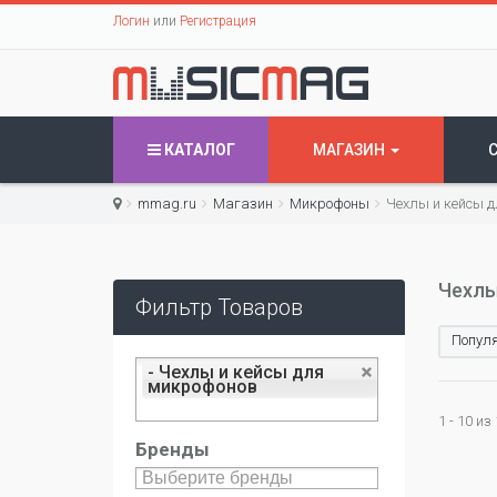
Логин
или
Регистрация
КАТАЛОГ
МАГАЗИН
mmag.ru
Магазин
Микрофоны
Чехлы и кейсы 
Чехлы
Фильтр Товаров
Популя
- Чехлы и кейсы для
микрофонов
1 - 10 из
Бренды