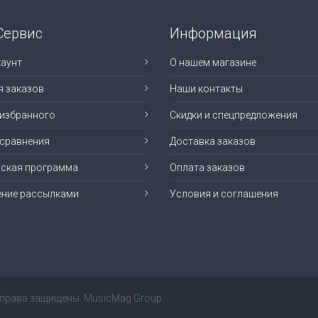
Сервис
Информация
аунт
О нашем магазине
я заказов
Наши контакты
 избранного
Скидки и спецпредложения
 сравнения
Доставка заказов
рская программа
Оплата заказов
ение рассылками
Условия и соглашения
е права защищены. MusicMag Group.