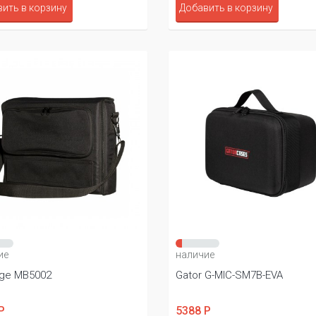
ить в корзину
Добавить в корзину
ие
наличие
ge MB5002
Gator G-MIC-SM7B-EVA
Р
5388 Р