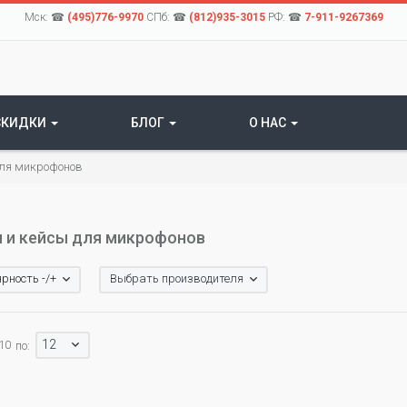
Мск: ☎
(495)776-9970
СПб: ☎
(812)935-3015
РФ: ☎
7-911-9267369
СКИДКИ
БЛОГ
О НАС
для микрофонов
 и кейсы для микрофонов
рность -/+
Выбрать производителя
12
 10
по: