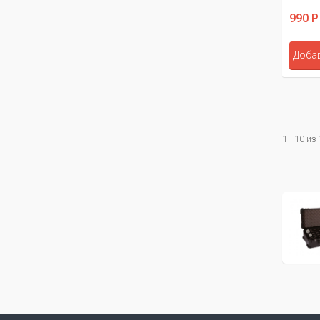
990 Р
Добав
1 - 10 из