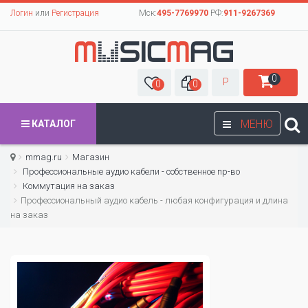
Логин
или
Регистрация
Мск:
495-7769970
РФ:
911-9267369
0
Р
0
0
МЕНЮ
КАТАЛОГ
mmag.ru
Магазин
Профессиональные аудио кабели - собственное пр-во
Коммутация на заказ
Профессиональный аудио кабель - любая конфигурация и длина
на заказ