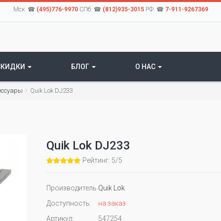
Мск: ☎
(495)776-9970
СПб: ☎
(812)935-3015
РФ: ☎
7-911-9267369
СКИДКИ
БЛОГ
О НАС
ессуары
Quik Lok DJ233
Quik Lok DJ233
Рейтинг: 5/5
Производитель
Quik Lok
Доступность:
на заказ
Артикул:
547254