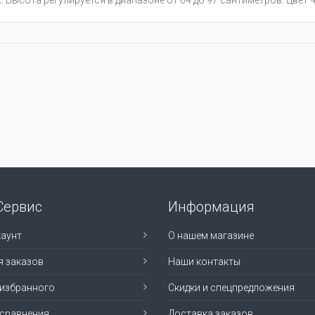
Высота регулируется в диапазоне от 64 до 97 сантиметров. Цвет че
Сервис
Информация
аунт
О нашем магазине
я заказов
Наши контакты
 избранного
Скидки и спецпредложения
 сравнения
Доставка заказов