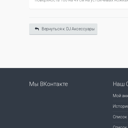
поверхность 100 на 49 см на устойчивых ножках. 
Вернуться к: DJ Аксессуары
Мы ВКонтакте
Наш 
Мой акк
Истори
Список
Список