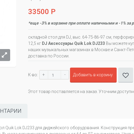
33500 Р
*еще -3% в корзине при оплате наличными и -1% за 
складной стол для DJ, выс. 64-75-86-97 см, перфори
12,5 кг
DJ Аксессуары Quik Lok DJ233
Вы можете куп
наших музыкальных магазинах в Москве и Санкт-Пете
доставка по России.
+
-
К-во:
Добавить в корзину
Этот товар поставляется на заказ. Уточним доступ
НТАРИИ
тол Quik Lok DJ233 для диджейского оборудования. Конструкция 