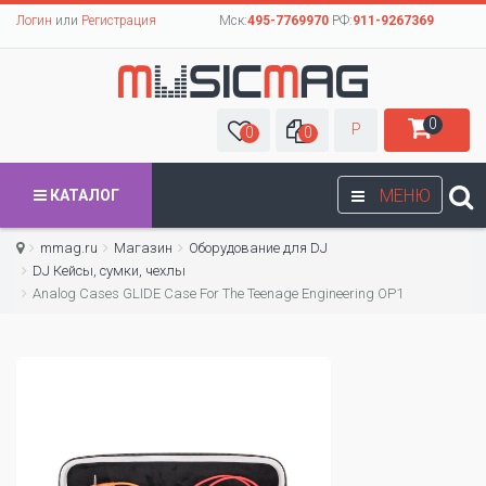
Логин
или
Регистрация
Мск:
495-7769970
РФ:
911-9267369
0
Р
0
0
МЕНЮ
КАТАЛОГ
mmag.ru
Магазин
Оборудование для DJ
DJ Кейсы, сумки, чехлы
Analog Cases GLIDE Case For The Teenage Engineering OP1