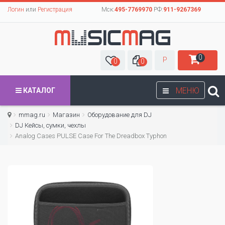
Логин
или
Регистрация
Мск:
495-7769970
РФ:
911-9267369
0
Р
0
0
МЕНЮ
КАТАЛОГ
mmag.ru
Магазин
Оборудование для DJ
DJ Кейсы, сумки, чехлы
Analog Cases PULSE Case For The Dreadbox Typhon