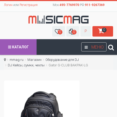
Логин
или
Регистрация
Мск:
495-7769970
РФ:
911-9267369
0
Р
0
0
МЕНЮ
КАТАЛОГ
mmag.ru
Магазин
Оборудование для DJ
DJ Кейсы, сумки, чехлы
Gator G-CLUB BAKPAK-LG