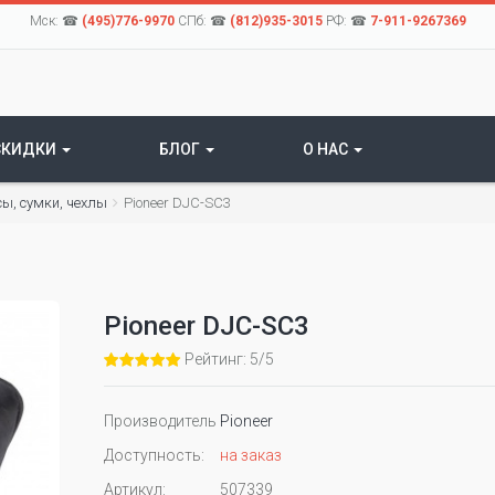
Мск: ☎
(495)776-9970
СПб: ☎
(812)935-3015
РФ: ☎
7-911-9267369
СКИДКИ
БЛОГ
О НАС
сы, сумки, чехлы
Pioneer DJC-SC3
Pioneer DJC-SC3
Рейтинг: 5/5
Производитель
Pioneer
Доступность:
на заказ
Артикул:
507339