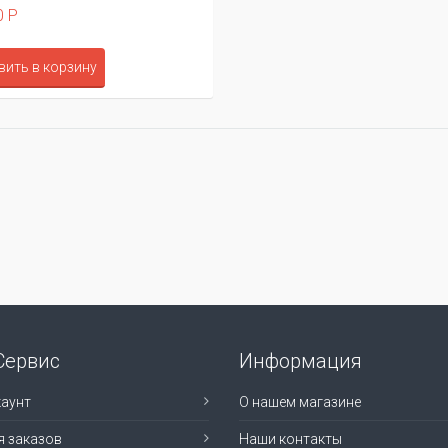
0 Р
вить в корзину
Сервис
Информация
аунт
О нашем магазине
я заказов
Наши контакты