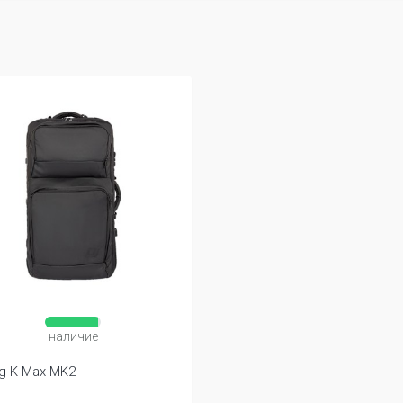
наличие
g K-Max MK2