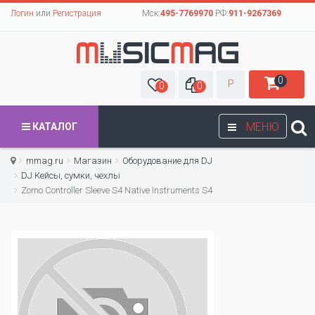
Логин
или
Регистрация
Мск:
495-7769970
РФ:
911-9267369
0
Р
0
0
МЕНЮ
КАТАЛОГ
mmag.ru
Магазин
Оборудование для DJ
DJ Кейсы, сумки, чехлы
Zomo Controller Sleeve S4 Native Instruments S4