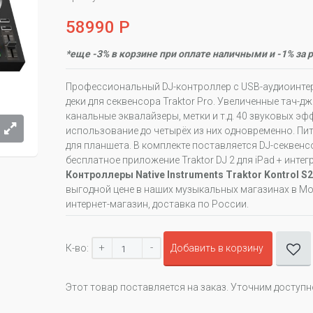
58990 Р
*еще -3% в корзине при оплате наличными и -1% за 
Профессиональный DJ-контроллер с USB-аудиоинтер
деки для секвенсора Traktor Pro. Увеличенные тач-джо
канальные эквалайзеры, метки и т.д. 40 звуковых эфф
использование до четырёх из них одновременно. Пит
для планшета. В комплекте поставляется DJ-секвенсор
бесплатное приложение Traktor DJ 2 для iPad + инте
Контроллеры Native Instruments Traktor Kontrol S
выгодной цене в наших музыкальных магазинах в Мос
интернет-магазин, доставка по России.
+
-
К-во:
Добавить в корзину
Этот товар поставляется на заказ. Уточним доступ