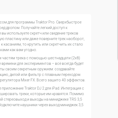
ейсом для программы Traktor Pro. Сверхбыстрое
ред дропом. Получайте легкий доступ к
вы используете скретч или сведение треков
ую пластину или даже поверните трек наоборот,
к касаниям, то крутить или скретчить их стало
ками как вам угодно.
ным частям трека с помощью шестнадцати (2х8)
 времени для экспериментов – всё всегда будет
кты своим секретным оружием: создавайте
цию, дилэй или фильтр с плавным переходом.
егулятора Mixer FX. Всего зашито 40 эффектов.
е приложение Traktor DJ 2 для iPad. Интеграция с
кшировать треки, которые им нравятся. Помимо
йный стереовыход и выходы на миниджеке TRS 3,5
Подключите наушники через выход миниджек 3,5