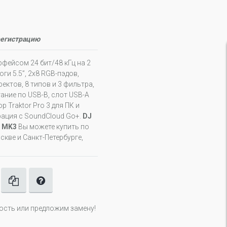
регистрацию
фейсом 24 бит/48 кГц на 2
ги 5.5”, 2х8 RGB-пэдов,
ектов, 8 типов и 3 фильтра,
ание по USB-B, слот USB-A
 Traktor Pro 3 для ПК и
грация с SoundCloud Go+.
DJ
2 MK3
Вы можете купить по
кве и Санкт-Петербурге,
ность или предложим замену!