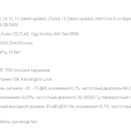
.15, 11 (latest update), iTunes 12 (latest update), Intel Core i5 or Ap
U, 4 GB RAM
Audio-CD, FLAC, Ogg Vorbis, AAC без DRM
SIO, DirectSound
кГц, 24 бит
1/8" TRS miniJack наушники
итание 15В, Kensington Lock
ь сигнала –30…-10 дБВ, искажения 0,1%, частотный диапазон 80-2
искажения <0,03%, частотный диапазон 20-20000 Гц, перекрестные 
ный выходной уровень 45 мВт@33 Ом, искажения <0,1%, частотный 
абель, руководство