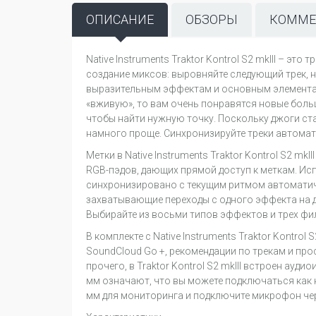
ОПИСАНИЕ
ОБЗОРЫ
КОММЕ
Native Instruments Traktor Kontrol S2 mkIII – 
создание миксов: выровняйте следующий трек, н
выразительным эффектам и основным элементам 
«вживую», то вам очень понравятся новые больш
чтобы найти нужную точку. Поскольку джоги стал
намного проще. Синхронизируйте треки автомати
Метки в Native Instruments Traktor Kontrol S2 
RGB-пэдов, дающих прямой доступ к меткам. Исп
синхронизировано с текущим ритмом автоматиче
захватывающие переходы с одного эффекта на д
Выбирайте из восьми типов эффектов и трех фил
В комплекте с Native Instruments Traktor Kontrol
SoundCloud Go +, рекомендации по трекам и пр
прочего, в Traktor Kontrol S2 mkIII встроен ауд
мм означают, что вы можете подключаться как 
мм для мониторинга и подключите микрофон чере