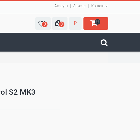
Аккаунт
Заказы
Контакты
0
Р
0
0
rol S2 MK3