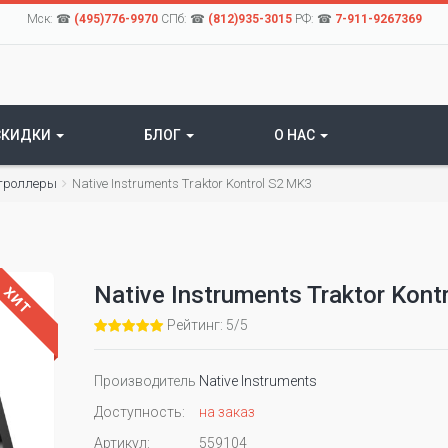
Мск: ☎
(495)776-9970
СПб: ☎
(812)935-3015
РФ: ☎
7-911-9267369
СКИДКИ
БЛОГ
О НАС
троллеры
Native Instruments Traktor Kontrol S2 MK3
Native Instruments Traktor Kont
ХИТ
Рейтинг: 5/5
Производитель
Native Instruments
Доступность:
на заказ
Артикул:
559104