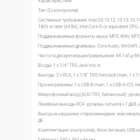
Характеристики
Тип: DJ-контроллер
Системные требования: macOS 10.12, 10.13, 10.14, 10
1803 or later (64 Bit), Intel Core i5 or equivalent CP
Поддерживаемые форматы звука: MP3, WAV, AIFF, 
Поддерживаемые драйверы: Core Audio, WASAPI, A
Частота дискретизации/разрешение: 44.1 кГц/48 
Входы: 1 x 1/4" TRS Jack mic in
Выходы: 2 x RCA, 1 x 1/8" TRS miniJack main, 1 x 
Прочие разъемы: 1 x USB-B main, 1 x USB-A iOS, п
Микрофонный вход (XLR/TRS, балансный): уровен
Линейные выходы RCA: уровень сигнала +1 дБВ, 
Выход на наушники, стереоминиджек: максималь
дБ
Комплектация: контроллер, блок питания, USB-к
Габариты: 540 х 360 х 66 мм