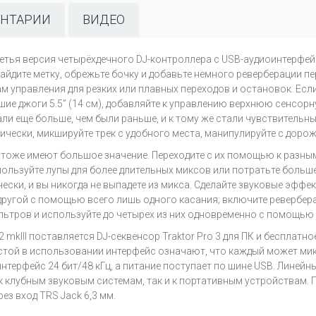
НТАРИИ
ВИДЕО
это третья версия четырёхдечного DJ-контроллера с USB-аудиоинтерф
айдите метку, обрежьте бочку и добавьте немного реверберации пе
управления для резких или плавных переходов и остановок. Если 
ие джоги 5.5” (14 см), добавляйте к управлению верхнюю сенсорн
и еще больше, чем были раньше, и к тому же стали чувствительны 
чески, микшируйте трек с удобного места, манипулируйте с дорож
mkIII тоже имеют большое значение. Переходите с их помощью к раз
ользуйте лупы для более длительных миксов или потратьте больше
ски, и вы никогда не выпадете из микса. Сделайте звуковые эффе
ругой с помощью всего лишь одного касания; включите ревербера
ьтров и используйте до четырех из них одновременно с помощью р
 S2 mkIII поставляется DJ-секвенсор Traktor Pro 3 для ПК и бесплатно
остой в использовании интерфейс означают, что каждый может ми
иоинтерфейс 24 бит/48 кГц, а питание поступает по шине USB. Лине
к клубным звуковым системам, так и к портативным устройствам. 
з вход TRS Jack 6,3 мм.