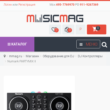
Логин
или
Регистрация
Мск:
495-7769970
РФ:
911-9267369
0
Р
0
0
МЕНЮ
КАТАЛОГ
mmag.ru
Магазин
Оборудование для DJ
DJ Контроллеры
Numark PARTYMIX II