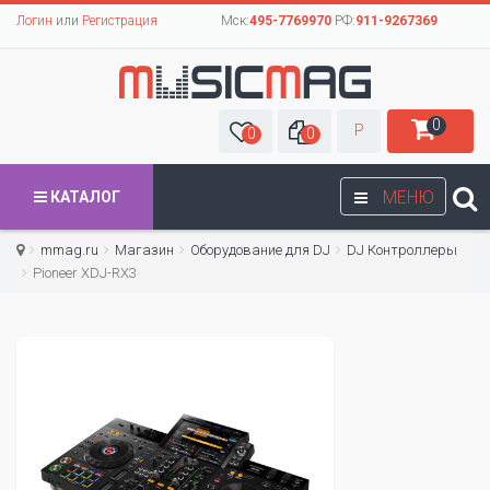
Логин
или
Регистрация
Мск:
495-7769970
РФ:
911-9267369
0
Р
0
0
МЕНЮ
КАТАЛОГ
mmag.ru
Магазин
Оборудование для DJ
DJ Контроллеры
Pioneer XDJ-RX3