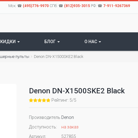
Мск: ☎
(495)776-9970
СПб: ☎
(812)935-3015
РФ: ☎
7-911-9267369
СКИДКИ
БЛОГ
О НАС
шерные пульты
Denon DN-X1500SKE2 Black
Denon DN-X1500SKE2 Black
Рейтинг: 5/5
Производитель
Denon
Доступность:
на заказ
Артикул:
527855