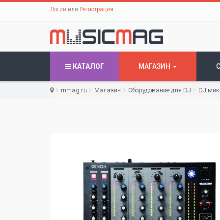
Логин
или
Регистрация
КАТАЛОГ
МАГАЗИН
mmag.ru
Магазин
Оборудование для DJ
DJ мик