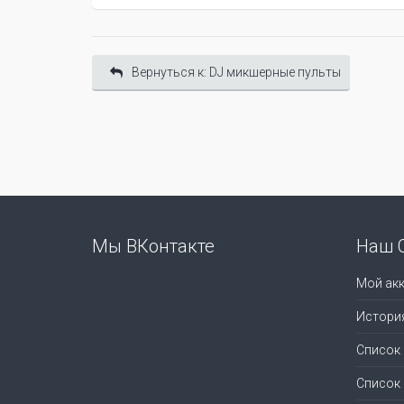
Вернуться к: DJ микшерные пульты
Мы ВКонтакте
Наш 
Мой акк
Истори
Список
Список