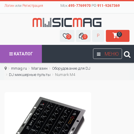
Логин
или
Регистрация
Мск:
495-7769970
РФ:
911-9267369
0
Р
0
0
МЕНЮ
КАТАЛОГ
mmag.ru
Магазин
Оборудование для DJ
DJ микшерные пульты
Numark M4