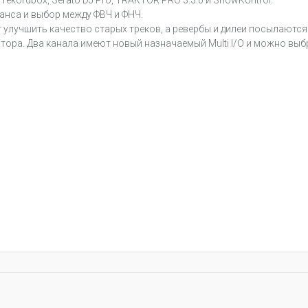
kordbox, Serato DJ Pro, TRAKTOR PRO 3.3.0 и ShowKontrol.
анса и выбор между ФВЧ и ФНЧ.
лучшить качество старых треков, а ревербы и дилеи посылаются
итора. Два канала имеют новый назначаемый Multi I/O и можно в