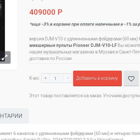
409000 Р
*еще -3% в корзине при оплате наличными и -1% за 
версия DJM-V10 с удлинненными фейдерами (60 мм)
микшерные пульты Pioneer DJM-V10-LF
Вы можете 
наших музыкальных магазинах в Москве и Санкт-Пете
доставка по России.
+
-
К-во:
Добавить в корзину
Этот товар поставляется на заказ. Уточним доступ
НТАРИИ
н имеет 6 каналов с удлинненными фейдерами (60 мм) и четырех пол