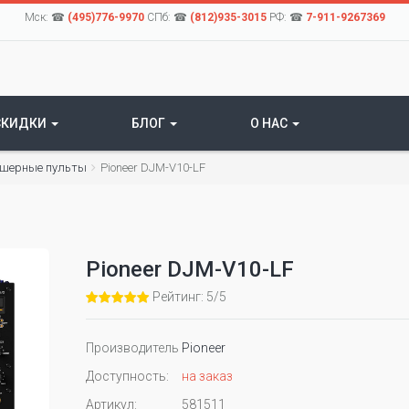
Мск: ☎
(495)776-9970
СПб: ☎
(812)935-3015
РФ: ☎
7-911-9267369
СКИДКИ
БЛОГ
О НАС
шерные пульты
Pioneer DJM-V10-LF
Pioneer DJM-V10-LF
Рейтинг: 5/5
Производитель
Pioneer
Доступность:
на заказ
Артикул:
581511