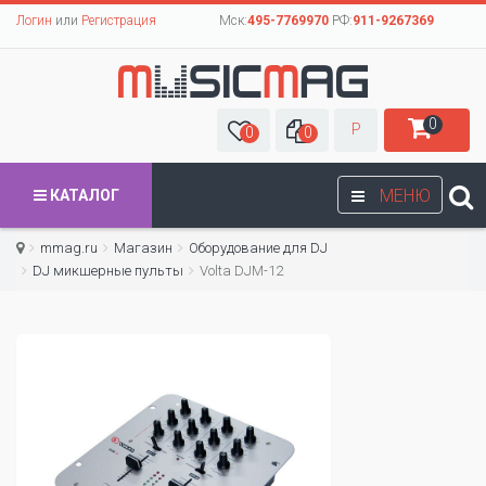
Логин
или
Регистрация
Мск:
495-7769970
РФ:
911-9267369
0
Р
0
0
МЕНЮ
КАТАЛОГ
mmag.ru
Магазин
Оборудование для DJ
DJ микшерные пульты
Volta DJM-12