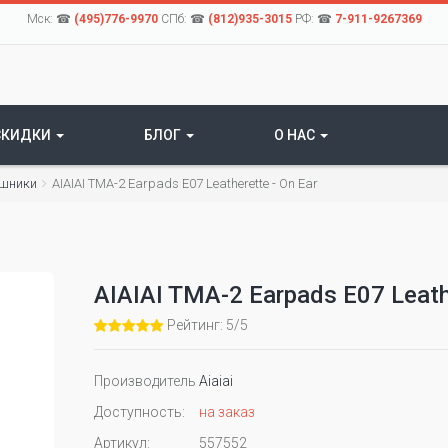
Мск: ☎
(495)776-9970
СПб: ☎
(812)935-3015
РФ: ☎
7-911-9267369
СКИДКИ
БЛОГ
О НАС
ушники
AIAIAI TMA-2 Earpads E07 Leatherette - On Ear
AIAIAI TMA-2 Earpads E07 Leathe
Рейтинг: 5/5
Производитель
Aiaiai
Доступность:
на заказ
Артикул:
557552