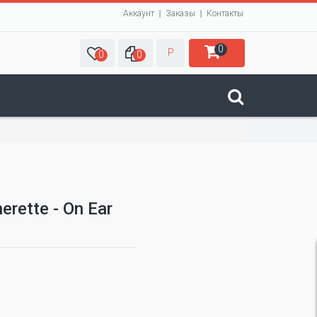
Аккаунт
Заказы
Контакты
0
Р
0
0
rette - On Ear