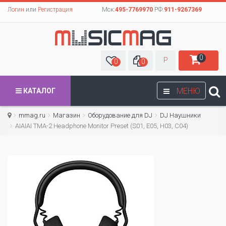
Логин
или
Регистрация
Мск:
495-7769970
РФ:
911-9267369
0
Р
0
0
МЕНЮ
КАТАЛОГ
mmag.ru
Магазин
Оборудование для DJ
DJ Наушники
AIAIAI TMA-2 Headphone Monitor Preset (S01, E05, H03, C04)