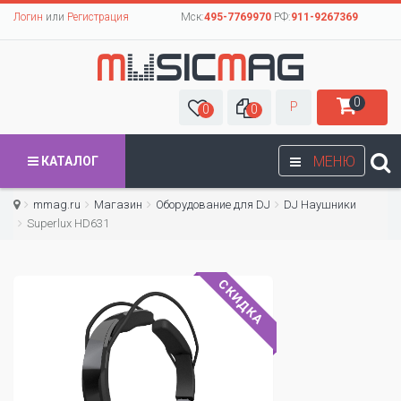
Логин
или
Регистрация
Мск:
495-7769970
РФ:
911-9267369
0
Р
0
0
МЕНЮ
КАТАЛОГ
mmag.ru
Магазин
Оборудование для DJ
DJ Наушники
Superlux HD631
СКИДКА