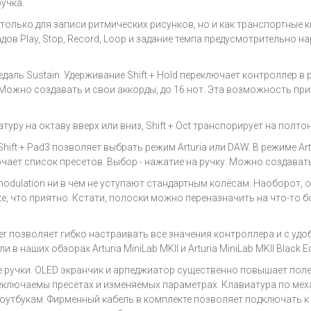
учка.
только для записи ритмических рисунков, но и как транспортные 
адов Play, Stop, Record, Loop и задание темпа предусмотрительно 
аль Sustain. Удерживание Shift + Hold переключает контроллер в 
Можно создавать и свои аккорды, до 16 нот. Эта возможность при
ру на октаву вверх или вниз, Shift + Oct транспорирует на полтон
 Shift + Pad3 позволяет выбрать режим Arturia или DAW. В режиме 
ючает список пресетов. Выбор - нажатие на ручку. Можно создават
modulation ни в чем не уступают стандартным колёсам. Наоборот, 
, что приятно. Кстати, полоски можно переназначить на что-то б
nter позволяет гибко настраивать все значения контроллера и с уд
наших обзорах Arturia MiniLab MKII и Arturia MiniLab MKII Black Ed
ручки. OLED экранчик и арпеджиатор существенно повышает поле
ключаемы пресетах и изменяемых параметрах. Клавиатура по мех
оутбукам. Фирменный кабель в комплекте позволяет подключать к