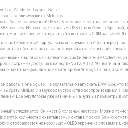
e Lite, UVI Model D рояль, Native
loud 2, уроки музыки от Melodics
ся на более современный USB-C. В комплекте поставляется качеств
B3 разъёму. Интересно, что разъём USB-C на кабеле Г-образный, ч
чно. Новым является стандартный 5-контактный DIN разъём MIDI-в
вления библиотекой виртуальных инструментов Arturia через прил
зможностью обновления до полной версии c существенной скидкой.
лассических аналоговых синтезаторов из библиотеки V Collection. 
в. Программа доступна в качестве VST2, VST3, AU плагина, а та
но найти на официальном сайте. Кроме Analog Lab Intro, в комплек
.
ой работы в Analog Lab. Не обязательно запускать DAW. Всё, что т
и, выбрать MiniLab 3 и звуковое устройство воспроизведения с н
лением! Все регуляторы уже назначены на нужные параметры вир
енный арпеджиатор. Он имеет 8 полезных настроек. Можно точно у
до легато, количество охватываемых октав и прочее. Важно отмет
удобно отображается на небольшом OLED экранчике словами и цифр