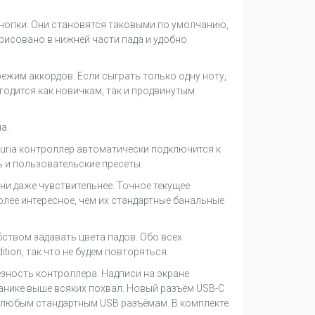
кнопки. Они становятся таковыми по умолчанию,
нарисовано в нижней части пада и удобно
режим аккордов. Если сыграть только одну ноту,
годится как новичкам, так и продвинутым
а.
Arturia контроллер автоматически подключится к
ь и пользовательские пресеты.
они даже чувствительнее. Точное текущее
олее интересное, чем их стандартные банальные
обством задавать цвета падов. Обо всех
ition, так что не будем повторяться.
зность контроллера. Надписи на экране
анике выше всяких похвал. Новый разъём USB-C
 любым стандартным USB разъёмам. В комплекте