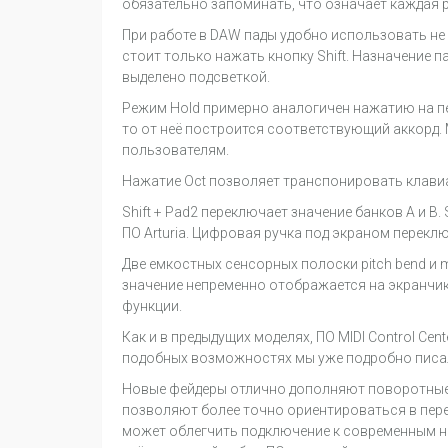
обязательно запоминать, что означает каждая р
При работе в DAW пады удобно использовать не 
стоит только нажать кнопку Shift. Назначение п
выделено подсветкой.
Режим Hold примерно аналогичен нажатию на пед
то от неё построится соответствующий аккорд. 
пользователям.
Нажатие Oct позволяет транспонировать клавиату
Shift + Pad2 переключает значение банков А и B.
ПО Arturia. Цифровая ручка под экраном перекл
Две емкостных сенсорных полоски pitch bend и 
значение непременно отображается на экранчике
функции.
Как и в предыдущих моделях, ПО MIDI Control Ce
подобных возможностях мы уже подробно писали в 
Новые фейдеры отлично дополняют поворотные 
позволяют более точно ориентироваться в пере
может облегчить подключение к современным н