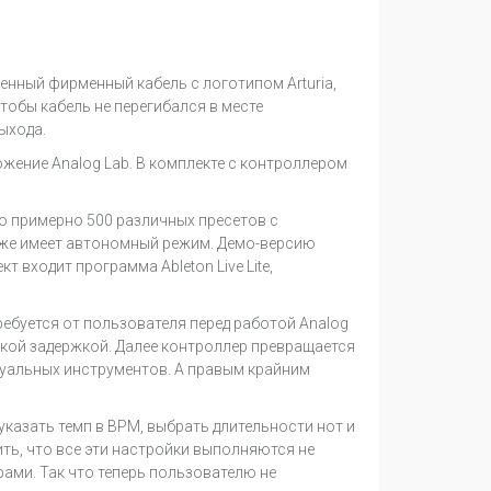
енный фирменный кабель с логотипом Arturia,
тобы кабель не перегибался в месте
ыхода.
ожение Analog Lab. В комплекте с контроллером
Это примерно 500 различных пресетов с
кже имеет автономный режим. Демо-версию
т входит программа Ableton Live Lite,
ребуется от пользователя перед работой Analog
изкой задержкой. Далее контроллер превращается
туальных инструментов. А правым крайним
казать темп в BPM, выбрать длительности нот и
ить, что все эти настройки выполняются не
ами. Так что теперь пользователю не