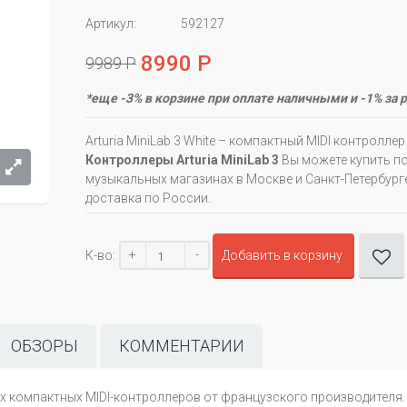
Артикул:
592127
8990 Р
9989 Р
*еще -3% в корзине при оплате наличными и -1% за 
Arturia MiniLab 3 White – компактный MIDI контролле
Контроллеры Arturia MiniLab 3
Вы можете купить по
музыкальных магазинах в Москве и Санкт-Петербурге
доставка по России.
+
-
К-во:
Добавить в корзину
ОБЗОРЫ
КОММЕНТАРИИ
шных компактных MIDI-контроллеров от французского производител