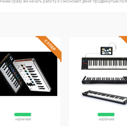
ичкам сразу же начать работу и сэкономит денег продвинутым пол
СУПЕР
наличие
наличие