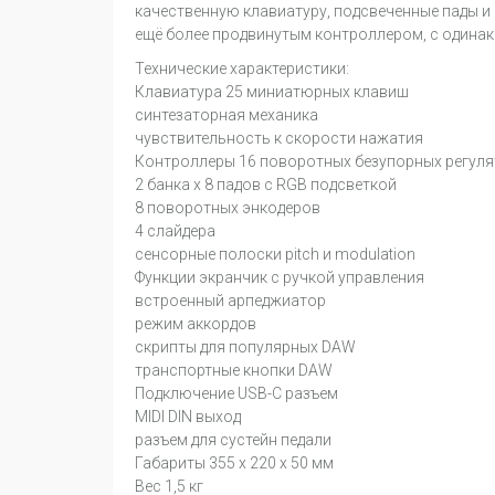
качественную клавиатуру, подсвеченные пады и
ещё более продвинутым контроллером, с одинако
Технические характеристики:
Клавиатура 25 миниатюрных клавиш
синтезаторная механика
чувствительность к скорости нажатия
Контроллеры 16 поворотных безупорных регул
2 банка х 8 падов с RGB подсветкой
8 поворотных энкодеров
4 слайдера
сенсорные полоски pitch и modulation
Функции экранчик с ручкой управления
встроенный арпеджиатор
режим аккордов
скрипты для популярных DAW
транспортные кнопки DAW
Подключение USB-С разъем
MIDI DIN выход
разъем для сустейн педали
Габариты 355 x 220 x 50 мм
Вес 1,5 кг