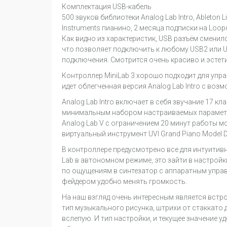
Комплектация USB-кабель
500 звуков библиотеки Analog Lab Intro, Ableton Liv
Instruments пианино, 2 месяца подписки на Loopc
Как видно из характеристик, USB разъём сменил
что позволяет подключить к любому USB2 или US
подключения. Смотрится очень красиво и эстети
Контроллер MiniLab 3 хорошо подходит для упра
идет облегченная версия Analog Lab Intro с во
Analog Lab Intro включает в себя звучание 17 к
минимальным набором настраиваемых параметро
Analog Lab V с ограничением 20 минут работы мож
виртуальный инструмент UVI Grand Piano Model D
В контроллере предусмотрено все для интуитивн
Lab в автономном режиме, это зайти в настройк
по ощущениям в синтезатор с аппаратным управ
фейдером удобно менять громкость.
На наш взгляд очень интересным является встро
тип музыкального рисунка, штрихи от стаккато 
вслепую. И тип настройки, и текущее значение 