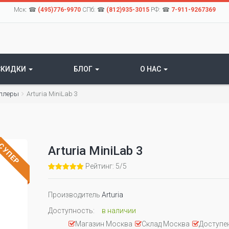
Мск: ☎
(495)776-9970
СПб: ☎
(812)935-3015
РФ: ☎
7-911-9267369
СКИДКИ
БЛОГ
О НАС
оллеры
Arturia MiniLab 3
СУПЕР
Arturia MiniLab 3
Рейтинг: 5/5
Производитель
Arturia
Доступность:
в наличии
Магазин Москва
Склад Москва
Доступен