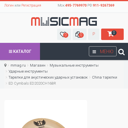
Логин
или
Регистрация
Мск:
495-7769970
РФ:
911-9267369
0
Р
0
0
МЕНЮ
КАТАЛОГ
mmag.ru
Магазин
Музыкальные инструменты
Ударные инструменты
Тарелки для акустических ударных установок
China тарелки
ED Cymbals ED2020CH16BR