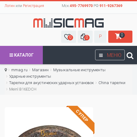
Логин
или
Регистрация
Мск:
495-7769970
РФ:
911-9267369
0
Р
0
0
МЕНЮ
КАТАЛОГ
mmag.ru
Магазин
Музыкальные инструменты
Ударные инструменты
Тарелки для акустических ударных установок
China тарелки
Meinl B16EDCH
СУПЕР