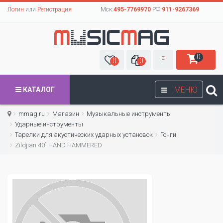
Логин
или
Регистрация
Мск:
495-7769970
РФ:
911-9267369
0
Р
0
0
МЕНЮ
КАТАЛОГ
mmag.ru
Магазин
Музыкальные инструменты
Ударные инструменты
Тарелки для акустических ударных установок
Гонги
Zildjian 40` HAND HAMMERED