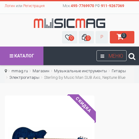
Логин
или
Регистрация
Мск:
495-7769970
РФ:
911-9267369
0
Р
0
0
МЕНЮ
КАТАЛОГ
mmag.ru
Магазин
Музыкальные инструменты
Гитары
Электрогитары
Sterling by Music Man SUB Axis, Neptune Blue
СКИДКА