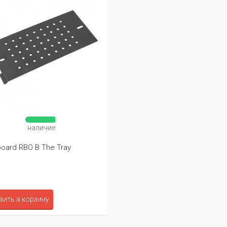
наличие
oard RBO B The Tray
вить в корзину