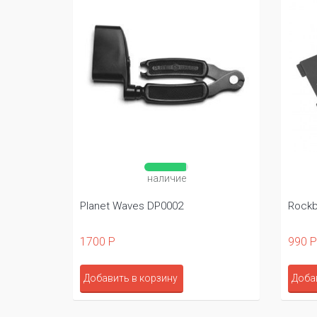
наличие
Planet Waves DP0002
Rockb
1700 Р
990 Р
Добавить в корзину
Доба