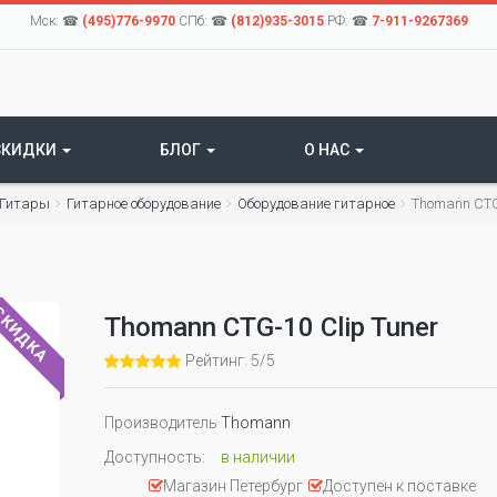
Мск: ☎
(495)776-9970
СПб: ☎
(812)935-3015
РФ: ☎
7-911-9267369
СКИДКИ
БЛОГ
О НАС
Гитары
Гитарное оборудование
Оборудование гитарное
Thomann CTG-
КИДКА
Thomann CTG-10 Clip Tuner
Рейтинг: 5/5
Производитель
Thomann
Доступность:
в наличии
Магазин Петербург
Доступен к поставке