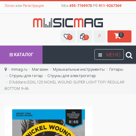
Логин
или
Регистрация
Мск:
495-7769970
РФ:
911-9267369
0
Р
0
0
МЕНЮ
КАТАЛОГ
mmag.ru
Магазин
Музыкальные инструменты
Гитары
Струны для гитар
Cтруны для электрогитар
D'Addario ESXL125 NICKEL WOUND SUPER LIGHT TOP/ REGULAR
BOTTOM 9-46