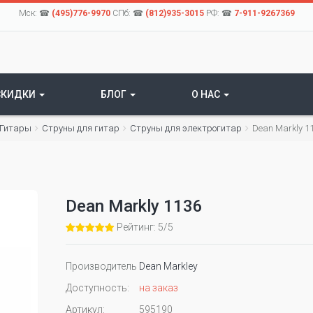
Мск: ☎
(495)776-9970
СПб: ☎
(812)935-3015
РФ: ☎
7-911-9267369
СКИДКИ
БЛОГ
О НАС
Гитары
Струны для гитар
Cтруны для электрогитар
Dean Markly 1
Dean Markly 1136
Рейтинг: 5/5
Производитель
Dean Markley
Доступность:
на заказ
Артикул:
595190