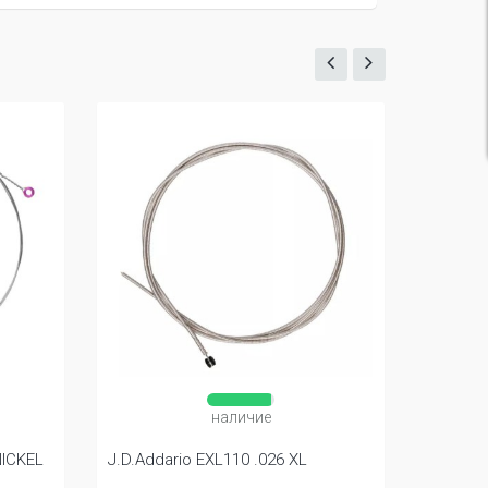
наличие
NICKEL
J.D.Addario EXL110 .026 XL
J.D.Add