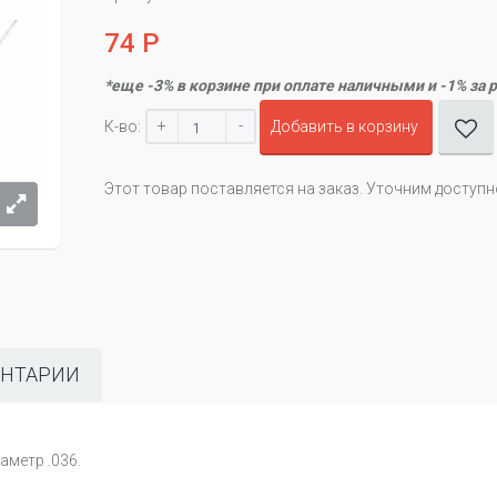
74 Р
*еще -3% в корзине при оплате наличными и -1% за 
+
-
К-во:
Добавить в корзину
Этот товар поставляется на заказ. Уточним доступ
НТАРИИ
аметр .036.