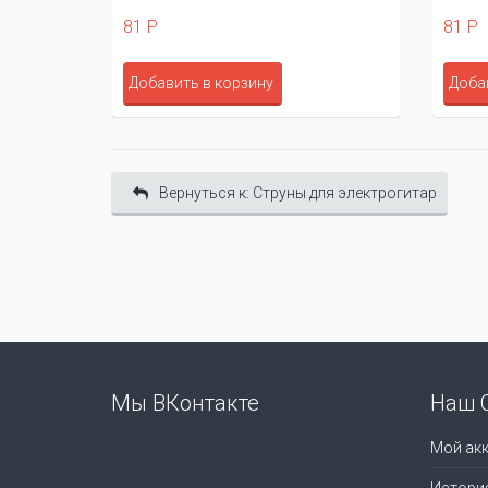
81 Р
81 Р
Добавить в корзину
Доба
Вернуться к: Cтруны для электрогитар
Мы ВКонтакте
Наш 
Мой акк