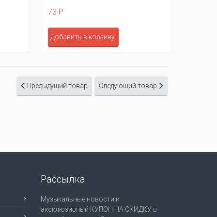
73 Р
69 Р
Добавить в корзину
Добави
Предыдущий товар
Следующий товар
Рассылка
Музыкальные новости и
эксклюзивный КУПОН НА СКИДКУ в