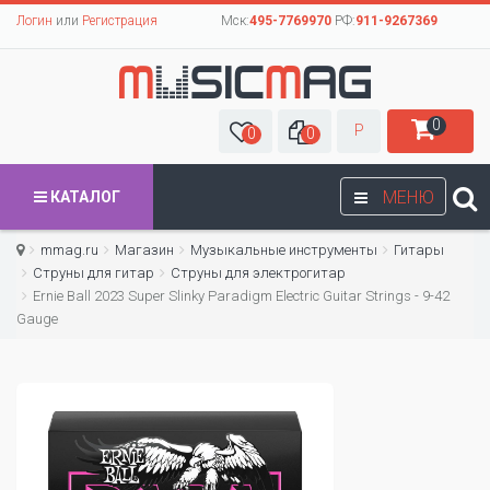
Логин
или
Регистрация
Мск:
495-7769970
РФ:
911-9267369
0
Р
0
0
МЕНЮ
КАТАЛОГ
mmag.ru
Магазин
Музыкальные инструменты
Гитары
Струны для гитар
Cтруны для электрогитар
Ernie Ball 2023 Super Slinky Paradigm Electric Guitar Strings - 9-42
Gauge