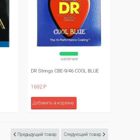
наличие
DR Strings CBE-9/46 COOL BLUE
GHS 80
1602 Р
1523 Р
Добавить в корзину
Добави
Предыдущий товар
Следующий товар