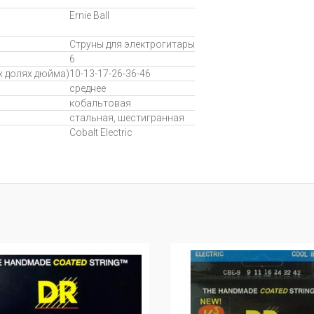
Ernie Ball
Струны для электрогитары
6
х долях дюйма)
10-13-17-26-36-46
среднее
кобальтовая
стальная, шестигранная
Cobalt Electric