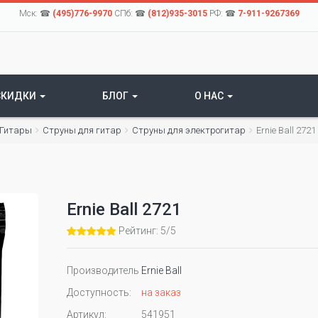
Мск: ☎
(495)776-9970
СПб: ☎
(812)935-3015
РФ: ☎
7-911-9267369
СКИДКИ
БЛОГ
О НАС
Гитары
Струны для гитар
Cтруны для электрогитар
Ernie Ball 2721
Ernie Ball 2721
Рейтинг: 5/5
Производитель
Ernie Ball
Доступность:
на заказ
Артикул:
541951