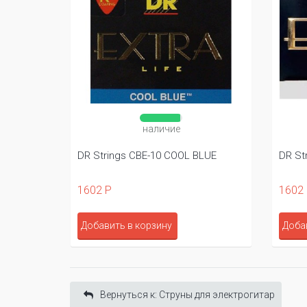
наличие
rs 9-42
DR Strings CBE-10 COOL BLUE
DR Str
1602 Р
1602
Добавить в корзину
Доба
Вернуться к: Cтруны для электрогитар