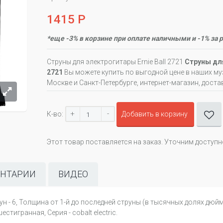
1415 Р
*еще -3% в корзине при оплате наличными и -1% за 
Струны для электрогитары Ernie Ball 2721
Cтруны для
2721
Вы можете купить по выгодной цене в наших м
Москве и Санкт-Петербурге, интернет-магазин, доста
+
-
К-во:
Добавить в корзину
Этот товар поставляется на заказ. Уточним доступ
НТАРИИ
ВИДЕО
н - 6, Толщина от 1-й до последней струны (в тысячных долях дюйма)
стигранная, Серия - cobalt electric.