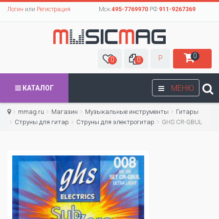
Логин
или
Регистрация
Мск:
495-7769970
РФ:
911-9267369
0
Р
0
0
МЕНЮ
КАТАЛОГ
mmag.ru
Магазин
Музыкальные инструменты
Гитары
Струны для гитар
Cтруны для электрогитар
GHS CR-GBUL