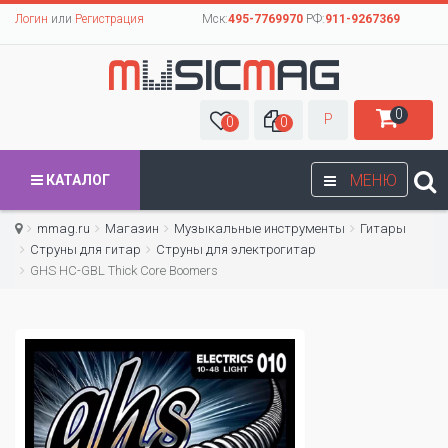
Логин
или
Регистрация
Мск:
495-7769970
РФ:
911-9267369
0
Р
0
0
МЕНЮ
КАТАЛОГ
mmag.ru
Магазин
Музыкальные инструменты
Гитары
Струны для гитар
Cтруны для электрогитар
GHS HC-GBL Thick Core Boomers