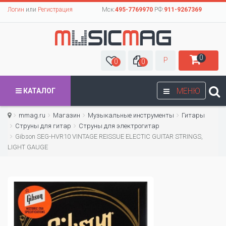
Логин
или
Регистрация
Мск:
495-7769970
РФ:
911-9267369
0
Р
0
0
МЕНЮ
КАТАЛОГ
mmag.ru
Магазин
Музыкальные инструменты
Гитары
Струны для гитар
Cтруны для электрогитар
Gibson SEG-HVR10 VINTAGE REISSUE ELECTIC GUITAR STRINGS,
LIGHT GAUGE