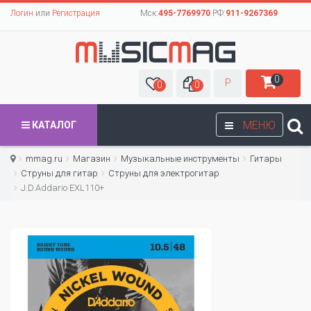
Логин
или
Регистрация
Мск:
495-7769970
РФ:
911-9267369
0
Р
0
0
МЕНЮ
КАТАЛОГ
mmag.ru
Магазин
Музыкальные инструменты
Гитары
Струны для гитар
Cтруны для электрогитар
J.D.Addario EXL110+