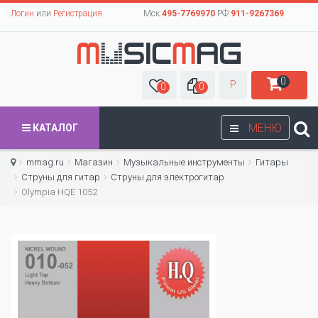
Логин
или
Регистрация
Мск:
495-7769970
РФ:
911-9267369
0
Р
0
0
МЕНЮ
КАТАЛОГ
mmag.ru
Магазин
Музыкальные инструменты
Гитары
Струны для гитар
Cтруны для электрогитар
Olympia HQE 1052