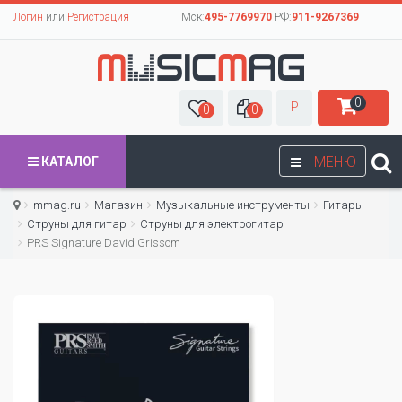
Логин
или
Регистрация
Мск:
495-7769970
РФ:
911-9267369
0
Р
0
0
МЕНЮ
КАТАЛОГ
mmag.ru
Магазин
Музыкальные инструменты
Гитары
Струны для гитар
Cтруны для электрогитар
PRS Signature David Grissom