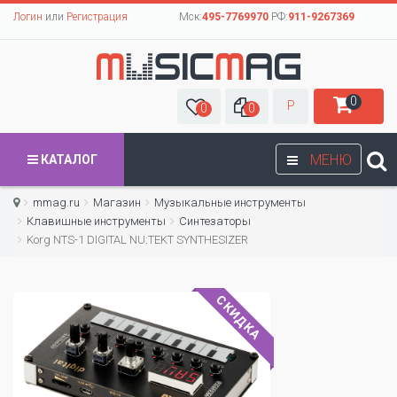
Логин
или
Регистрация
Мск:
495-7769970
РФ:
911-9267369
0
Р
0
0
МЕНЮ
КАТАЛОГ
mmag.ru
Магазин
Музыкальные инструменты
Клавишные инструменты
Синтезаторы
Korg NTS-1 DIGITAL NU:TEKT SYNTHESIZER
СКИДКА