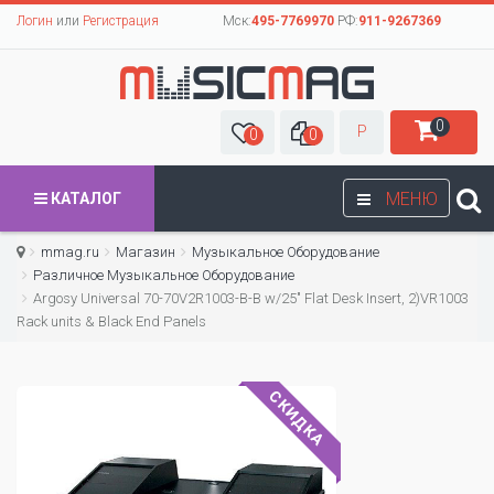
Логин
или
Регистрация
Мск:
495-7769970
РФ:
911-9267369
0
Р
0
0
МЕНЮ
КАТАЛОГ
mmag.ru
Магазин
Музыкальное Оборудование
Различное Музыкальное Оборудование
Argosy Universal 70-70V2R1003-B-B w/25" Flat Desk Insert, 2)VR1003
Rack units & Black End Panels
СКИДКА