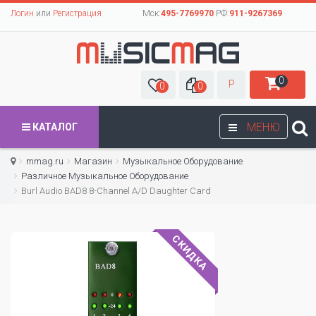
Логин
или
Регистрация
Мск:
495-7769970
РФ:
911-9267369
0
Р
0
0
МЕНЮ
КАТАЛОГ
mmag.ru
Магазин
Музыкальное Оборудование
Различное Музыкальное Оборудование
Burl Audio BAD8 8-Channel A/D Daughter Card
СКИДКА