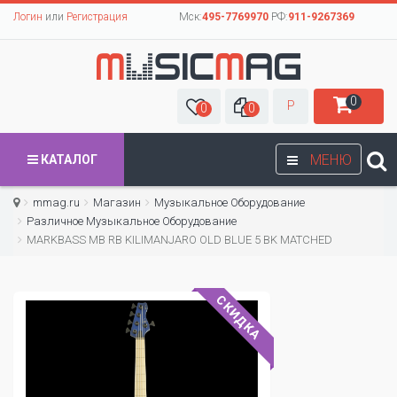
Логин
или
Регистрация
Мск:
495-7769970
РФ:
911-9267369
0
Р
0
0
МЕНЮ
КАТАЛОГ
mmag.ru
Магазин
Музыкальное Оборудование
Различное Музыкальное Оборудование
MARKBASS MB RB KILIMANJARO OLD BLUE 5 BK MATCHED
СКИДКА