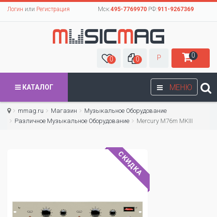
Логин
или
Регистрация
Мск:
495-7769970
РФ:
911-9267369
0
Р
0
0
МЕНЮ
КАТАЛОГ
mmag.ru
Магазин
Музыкальное Оборудование
Различное Музыкальное Оборудование
Mercury M76m MKIII
СКИДКА