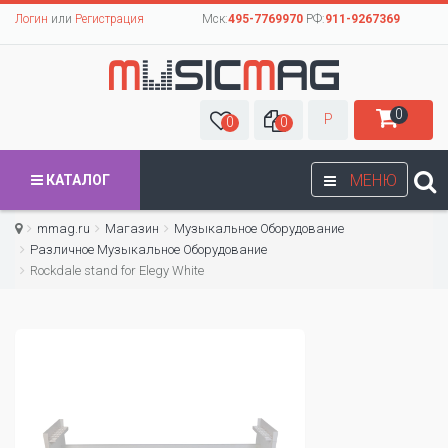
Логин
или
Регистрация
Мск:
495-7769970
РФ:
911-9267369
0
Р
0
0
МЕНЮ
КАТАЛОГ
mmag.ru
Магазин
Музыкальное Оборудование
Различное Музыкальное Оборудование
Rockdale stand for Elegy White