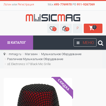
Логин
или
Регистрация
Мск:
495-7769970
РФ:
911-9267369
0
Р
0
0
МЕНЮ
КАТАЛОГ
mmag.ru
Магазин
Музыкальное Оборудование
Различное Музыкальное Оборудование
sE Electronics V7 Black Mic Grille
СКИДКА