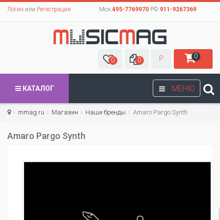
Логин
или
Регистрация
Мск:
495-7769970
РФ:
911-9267369
0
Р
0
0
МЕНЮ
КАТАЛОГ
mmag.ru
Магазин
Наши бренды
Amaro Pargo Synth
Amaro Pargo Synth