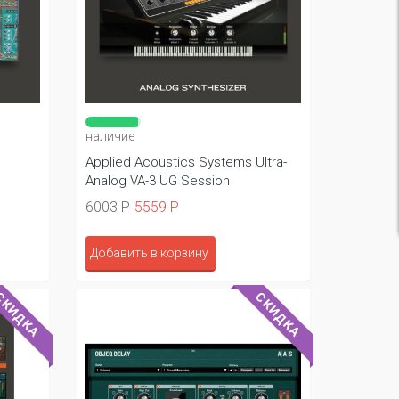
наличие
Applied Acoustics Systems Ultra-
Analog VA-3 UG Session
6003 Р
5559 Р
Добавить в корзину
СКИДКА
СКИДКА