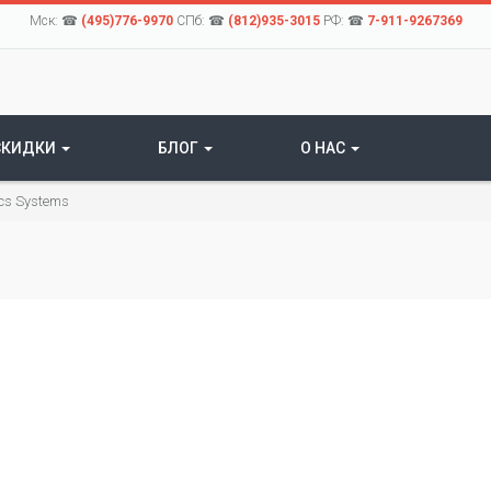
Мск: ☎
(495)776-9970
СПб: ☎
(812)935-3015
РФ: ☎
7-911-9267369
СКИДКИ
БЛОГ
О НАС
ics Systems