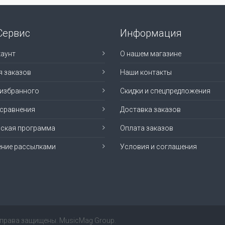
Сервис
Информация
аунт
О нашем магазине
я заказов
Наши контакты
 избранного
Скидки и спецпредложения
 сравнения
Доставка заказов
рская программа
Оплата заказов
ение рассылками
Условия и соглашения
е права защищены. MusicMag Group.