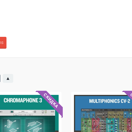
ms
▲
СКИДКА