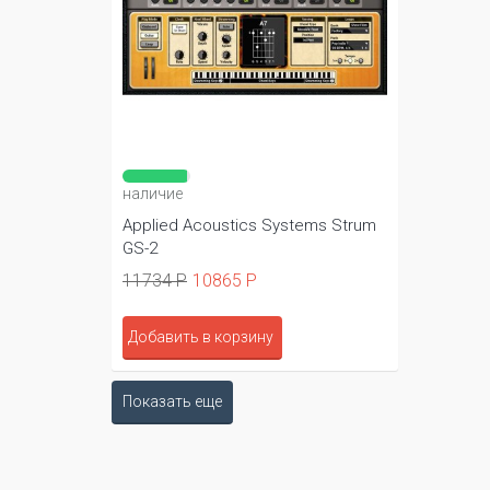
наличие
Applied Acoustics Systems Strum
GS-2
11734 Р
10865 Р
Добавить в корзину
Показать еще