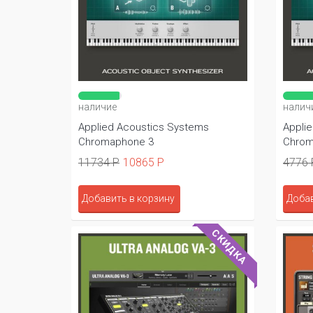
наличие
налич
Applied Acoustics Systems
Appli
Chromaphone 3
Chrom
11734 Р
10865 Р
4776 
Добавить в корзину
Добав
СКИДКА