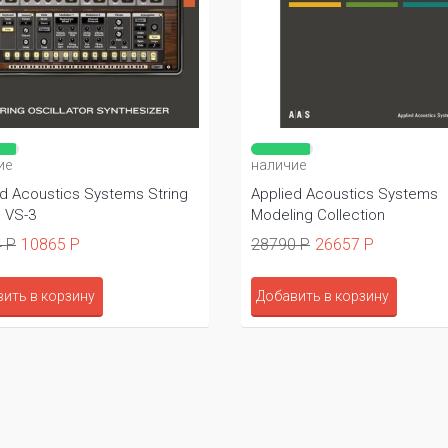
ие
наличие
ed Acoustics Systems String
Applied Acoustics Systems
o VS-3
Modeling Collection
 Р
10865 Р
28790 Р
26657 Р
ить в корзину
Добавить в корзину