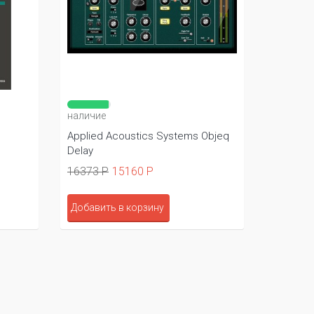
наличие
Applied Acoustics Systems Objeq
Delay
16373 Р
15160 Р
Добавить в корзину