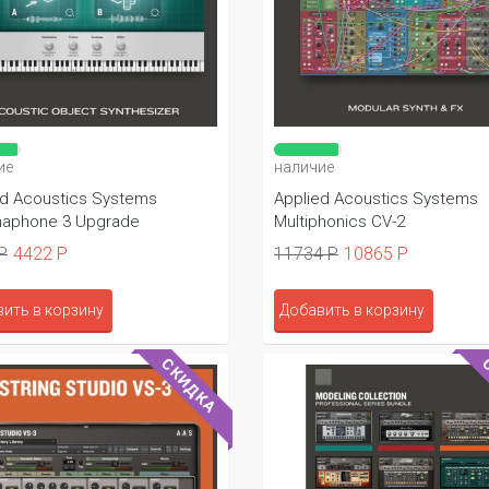
ие
наличие
ed Acoustics Systems
Applied Acoustics Systems
aphone 3 Upgrade
Multiphonics CV-2
Р
4422 Р
11734 Р
10865 Р
ить в корзину
Добавить в корзину
СКИДКА