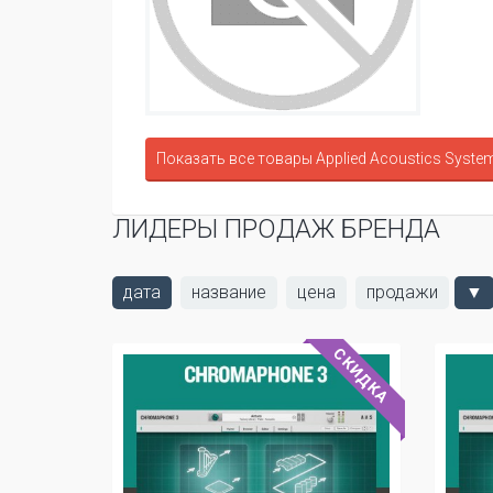
Показать все товары Applied Acoustics Syste
ЛИДЕРЫ ПРОДАЖ БРЕНДА
дата
название
цена
продажи
▼
СКИДКА