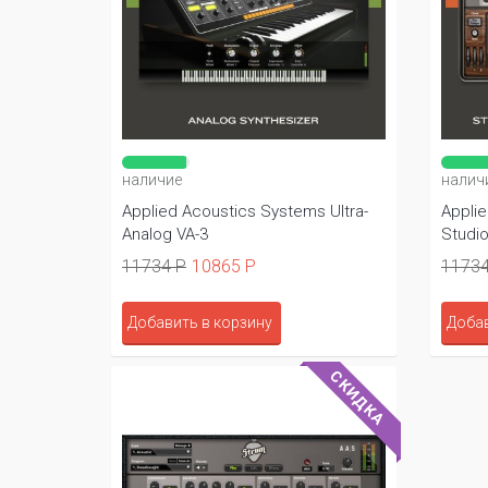
наличие
налич
Applied Acoustics Systems Ultra-
Appli
Analog VA-3
Studi
11734 Р
10865 Р
11734
Добавить в корзину
Добав
СКИДКА