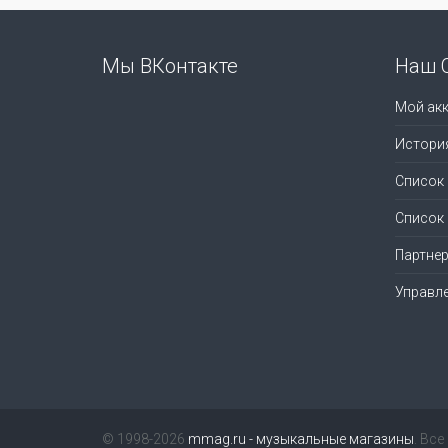
Мы ВКонтакте
Наш 
Мой акк
Истори
Список
Список
Партне
Управл
© 1998-2026
mmag.ru - музыкальные магазины
. Вс