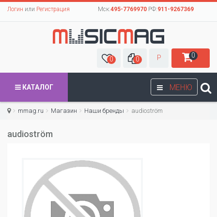
Логин
или
Регистрация
Мск:
495-7769970
РФ:
911-9267369
0
Р
0
0
МЕНЮ
КАТАЛОГ
mmag.ru
Магазин
Наши бренды
audioström
audioström