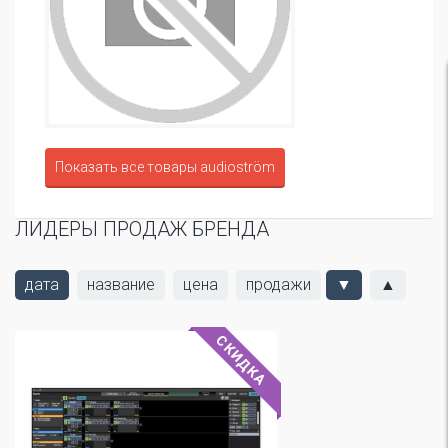
Показать все товары audioström
ЛИДЕРЫ ПРОДАЖ БРЕНДА
дата
название
цена
продажи
▼
▲
СКИДКА