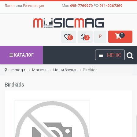
Логин
или
Регистрация
Мск:
495-7769970
РФ:
911-9267369
0
Р
0
0
МЕНЮ
КАТАЛОГ
mmag.ru
Магазин
Наши бренды
Birdkids
Birdkids