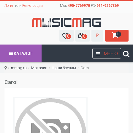
Логин
или
Регистрация
Мск:
495-7769970
РФ:
911-9267369
0
Р
0
0
МЕНЮ
КАТАЛОГ
mmag.ru
Магазин
Наши бренды
Carol
Carol