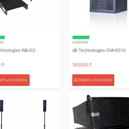
ие
наличие
chnologies WB-IG2
dB Technologies DVA-KS10
 Р
360000 Р
ить в корзину
Добавить в корзину