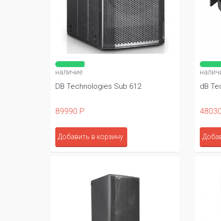
наличие
налич
DB Technologies Sub 612
dB Te
89990 Р
48030
Добавить в корзину
Добав