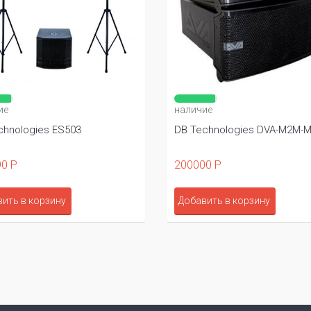
ие
наличие
chnologies ES503
DB Technologies DVA-M2M-
0 Р
200000 Р
ить в корзину
Добавить в корзину