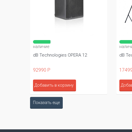
наличие
налич
dB Technologies OPERA 12
dB Te
92990 Р
17499
Добавить в корзину
Добав
Показать еще