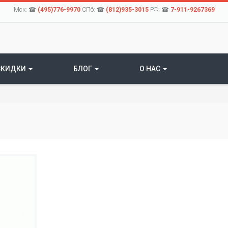
Мск: ☎
(495)776-9970
СПб: ☎
(812)935-3015
РФ: ☎
7-911-9267369
СКИДКИ
БЛОГ
О НАС
s