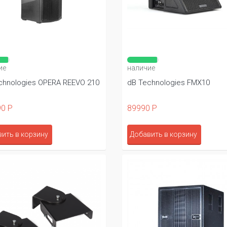
ие
наличие
chnologies OPERA REEVO 210
dB Technologies FMX10
0 Р
89990 Р
ить в корзину
Добавить в корзину