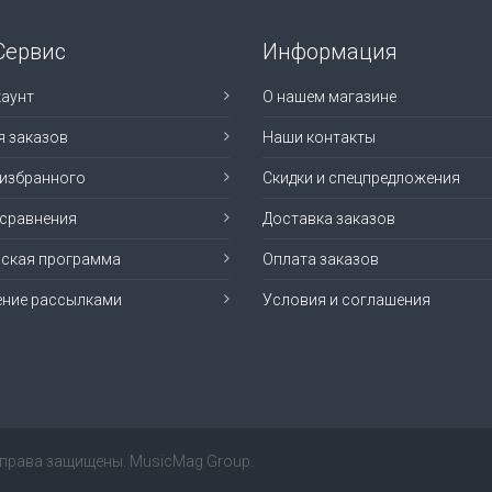
Сервис
Информация
аунт
О нашем магазине
я заказов
Наши контакты
 избранного
Скидки и спецпредложения
 сравнения
Доставка заказов
рская программа
Оплата заказов
ение рассылками
Условия и соглашения
е права защищены. MusicMag Group.