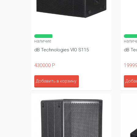
наличие
налич
dB Technologies VIO S115
dB Te
430000 Р
19999
Добавить в корзину
Добав