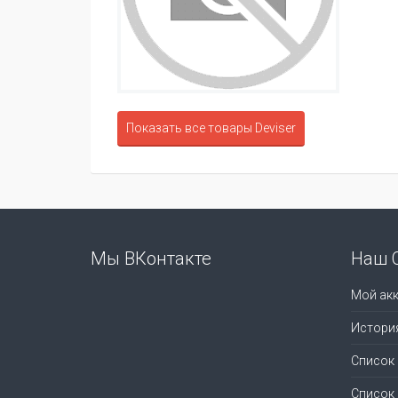
Показать все товары Deviser
Мы ВКонтакте
Наш 
Мой акк
Истори
Список
Список