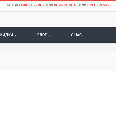
Мск: ☎
(495)776-9970
СПб: ☎
(812)935-3015
РФ: ☎
7-911-9267369
СКИДКИ
БЛОГ
О НАС