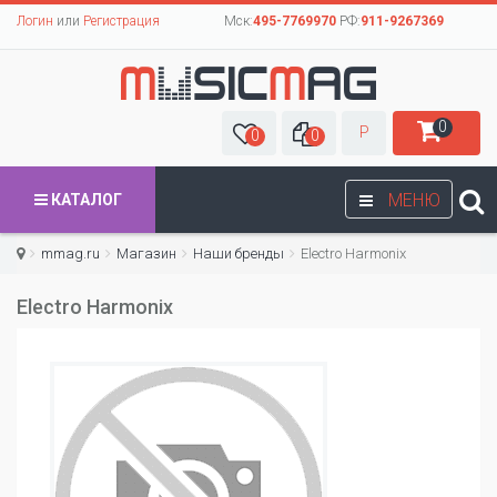
Логин
или
Регистрация
Мск:
495-7769970
РФ:
911-9267369
0
Р
0
0
МЕНЮ
КАТАЛОГ
mmag.ru
Магазин
Наши бренды
Electro Harmonix
Electro Harmonix